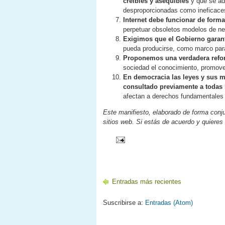
creíbles y asequibles
y que se ade
desproporcionadas como ineficaces 
Internet debe funcionar de forma 
perpetuar obsoletos modelos de neg
Exigimos que el Gobierno garant
pueda producirse, como marco para 
Proponemos una verdadera refor
sociedad el conocimiento, promover
En democracia las leyes y sus m
consultado previamente a todas 
afectan a derechos fundamentales 
Este manifiesto, elaborado de forma conju
sitios web. Si estás de acuerdo y quieres 
Entradas más recientes
Suscribirse a:
Entradas (Atom)