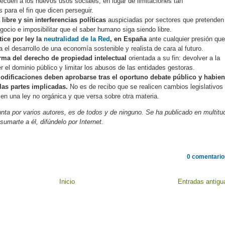
cuen a los nuevos usos sociales, en lugar de limitaciones tan
para el fin que dicen perseguir.
libre y sin interferencias políticas
auspiciadas por sectores que pretenden
ocio e imposibilitar que el saber humano siga siendo libre.
ice por ley la
neutralidad de la Red
, en España
ante cualquier presión que
el desarrollo de una economía sostenible y realista de cara al futuro.
ma del derecho de propiedad intelectual
orientada a su fin: devolver a la
 el dominio público y limitar los abusos de las entidades gestoras.
odificaciones deben aprobarse tras el oportuno debate público y habie
las partes implicadas.
No es de recibo que se realicen cambios legislativos
en una ley no orgánica y que versa sobre otra materia.
nta por varios autores, es de todos y de ninguno. Se ha publicado en multitu
sumarte a él, difúndelo por Internet.
0 comentario
Inicio
Entradas antigu