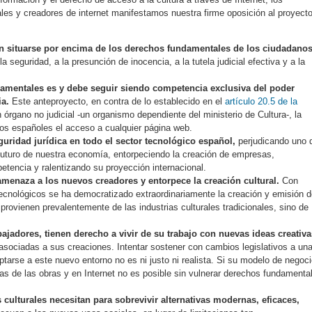
nales y creadores de internet manifestamos nuestra firme oposición al proyecto
n situarse por encima de los derechos fundamentales de los ciudadanos
a seguridad, a la presunción de inocencia, a la tutela judicial efectiva y a la
amentales es y debe seguir siendo competencia exclusiva del poder
ia.
Este anteproyecto, en contra de lo establecido en el
artículo 20.5 de la
órgano no judicial -un organismo dependiente del ministerio de Cultura-, la
nos españoles el acceso a cualquier página web.
guridad jurídica en todo el sector tecnológico español,
perjudicando uno 
futuro de nuestra economía, entorpeciendo la creación de empresas,
petencia y ralentizando su proyección internacional.
amenaza a los nuevos creadores y entorpece la creación cultural.
Con
tecnológicos se ha democratizado extraordinariamente la creación y emisión 
provienen prevalentemente de las industrias culturales tradicionales, sino de
ajadores, tienen derecho a vivir de su trabajo con nuevas ideas creativa
asociadas a sus creaciones. Intentar sostener con cambios legislativos a un
ptarse a este nuevo entorno no es ni justo ni realista. Si su modelo de negoc
ias de las obras y en Internet no es posible sin vulnerar derechos fundamenta
culturales necesitan para sobrevivir alternativas modernas, eficaces,