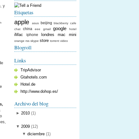
, y
Etiquetas
apple
,
beijing
asus
blackberry
cafe
google
china
chat
eee
gmail
hotel
iMac
londres
mac mini
iphone
store
orange
rss
skype
torrent
video
Blogroll
Links
de
TripAdvisor
Gtahotels.com
Hotel.de
de
http://www.dohop.es/
Archivo del blog
s,
a
►
2010
(
1
)
io
les,
▼
2009
(
12
)
▼
diciembre
(
1
)