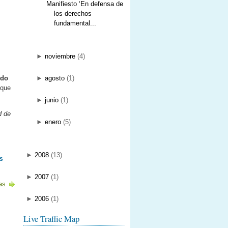
Manifiesto ‘En defensa de
los derechos
fundamental...
►
noviembre
(
4
)
ndo
►
agosto
(
1
)
 que
►
junio
(
1
)
d de
►
enero
(
5
)
►
2008
(
13
)
s
►
2007
(
1
)
as
►
2006
(
1
)
Live Traffic Map