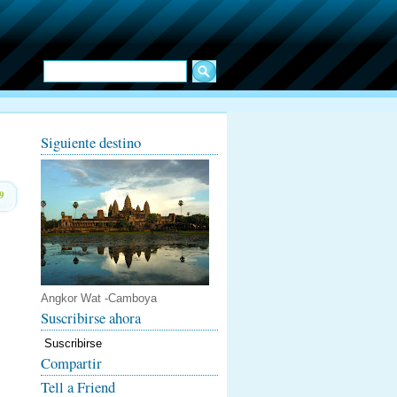
Siguiente destino
9
Angkor Wat -Camboya
Suscribirse ahora
Suscribirse
Compartir
Tell a Friend