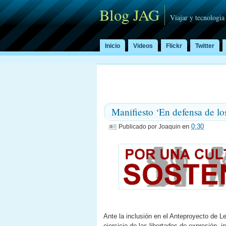
Blog JAG
Viajar y tecnologia
Inicio
Videos
Flickr
Twitter
Manifiesto ‘En defensa de lo
en
0:30
Publicado por
Joaquin
Ante la inclusión en el Anteproyecto de L
ejercicio de las libertades de expresión, i